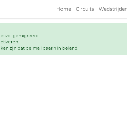
Home
Circuits
Wedstrijde
ccesvol gemigreerd.
ctiveren.
an zijn dat de mail daarin in beland.