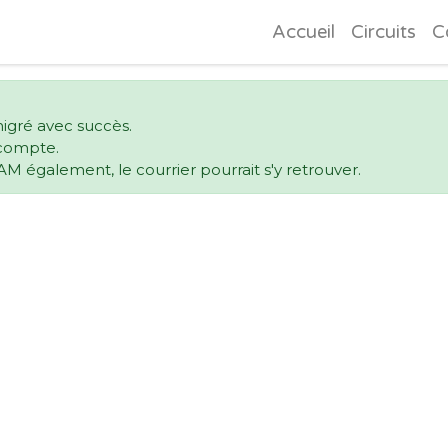
Accueil
Circuits
C
igré avec succès.
e compte.
AM également, le courrier pourrait s'y retrouver.