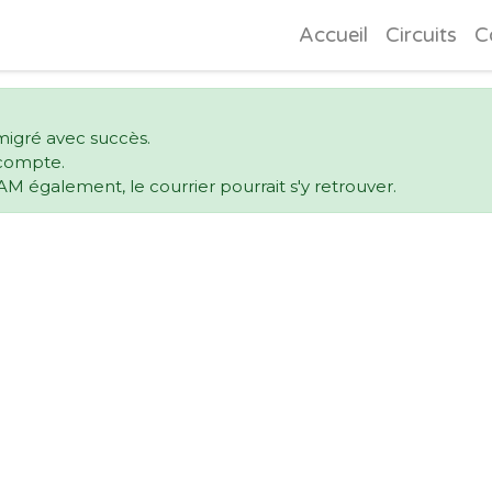
Accueil
Circuits
C
migré avec succès.
e compte.
AM également, le courrier pourrait s'y retrouver.