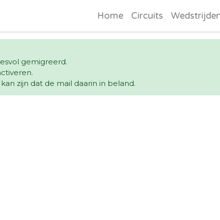
Home
Circuits
Wedstrijde
ccesvol gemigreerd.
ctiveren.
an zijn dat de mail daarin in beland.